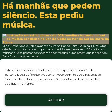
Há manhãs que pedem
silêncio. Esta pediu
música.
MPB, Bossa Nova e Pop gravados ao vivo no Bar do Golfe, Barra da Tijuca. Uma
seleção construída para acompanhar a manhã sem pressa, sem BPM alto, com
músicas que as pessoas conhecem de cor tocadas numa ordem que faz sentido.
Parte 1 de uma série mensal.
Copyright © 2003 – 2026 • BL digital
Todos os direitos reservados
Política de Privacidade
|
Termos de Serviço
Este site usa cookies para oferecer uma experiência mais fluida,
personalizada e eficiente. Ao aceitar, você permite que a navegação
funcione da melhor forma possível. Sua escolha pode ser alterada a
qualquer momento.
ACEITAR